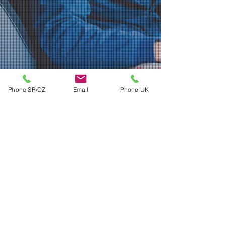
Phone SR/CZ
Email
Phone UK
UK
+44 7707 118 712
SR
+421 948 144 070
info@prepravamplusm.sk